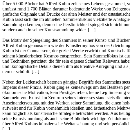
Über 5.000 Bücher hat Alfred Kubin zeit seines Lebens gesammelt, s
umfasst rund 1.700 Blätter, darunter bedeutende Werke von Zeitgenos
grafische Originale und Drucke der alten Meister und der ostasiatisch
Kubin lässt sich die im aktuellen Sammlerdiskurs vielzitierte Analog
Sammlung erkennen, denn seine Persönlichkeit spiegelt sich nicht nu
sondern auch in seiner Kunstsammlung wider. […]
Das Motiv der Spiegelung des Sammlers in seiner Kunst- und Bücher
Alfred Kubin genauso ein wie der Künstlermythos von der Gleichun
Kubin ist der Connaisseur, der gezielt Werke erwirbt und Kunstschaff
seinem künstlerischen Kosmos entsprechen. Sein Sammelfokus ist au
und Techniken gerichtet, die für sein eigenes Schaffen Relevanz haben.
und ikonografische Details dienen ihm als kreative Anregung und als g
dem er schöpft. […]
Neben der Leidenschaft betonen gängige Begriffe des Sammelns stets
Impetus dieser Praxis. Kubin ging es keineswegs um das Besitzen per 
ökonomische Motivation, kein Prestigestreben, keine Legitimierung 
Sammeln von Kunst. Im Zentrum seines Interesses stand stets die inte
Auseinandersetzung mit den Werken seiner Sammlung, die einen hohe
aufweist und für Kubin vornehmlich ideellen und ästhetischen Mehrw
kann folglich als künstlerische Strategie betrachtet werden. Aus heuti
seine Kunstsammlung als auch seine Bibliothek wichtige Zeitdokume
über Alfred Kubins künstlerische Weltanschauung und sein persönlic
[…]