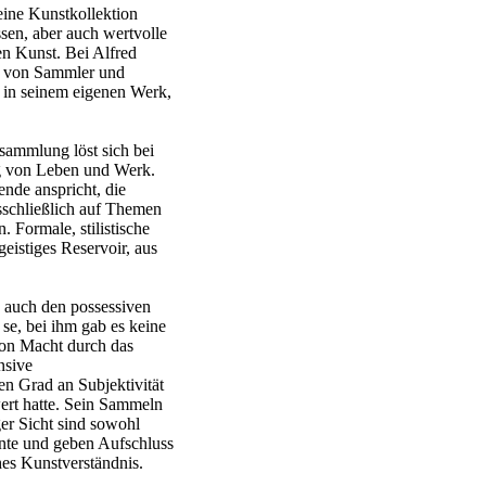
eine Kunstkollektion
sen, aber auch wertvolle
en Kunst. Bei Alfred
ie von Sammler und
r in seinem eigenen Werk,
sammlung löst sich bei
g von Leben und Werk.
ende anspricht, die
sschließlich auf Themen
 Formale, stilistische
eistiges Reservoir, aus
 auch den possessiven
se, bei ihm gab es keine
von Macht durch das
nsive
n Grad an Subjektivität
ert hatte. Sein Sammeln
ger Sicht sind sowohl
nte und geben Aufschluss
hes Kunstverständnis.