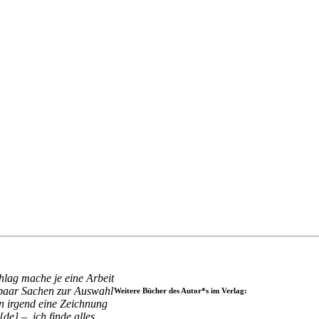
lag mache je eine Arbeit
n paar Sachen zur Auswahl
Weitere Bücher des Autor*s im Verlag:
nn irgend eine Zeichnung
e] –, ich finde alles