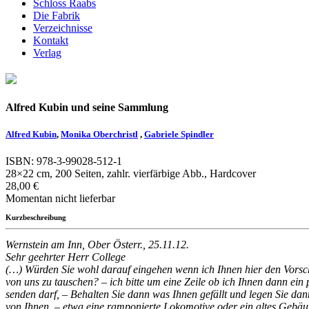
Schloss Raabs
Die Fabrik
Verzeichnisse
Kontakt
Verlag
Alfred Kubin und seine Sammlung
Alfred Kubin
,
Monika Oberchristl
,
Gabriele Spindler
ISBN: 978-3-99028-512-1
28×22 cm, 200 Seiten, zahlr. vierfärbige Abb., Hardcover
28,00 €
Momentan nicht lieferbar
Kurzbeschreibung
Wernstein am Inn, Ober Österr., 25.11.12.
Sehr geehrter Herr College
(…) Würden Sie wohl darauf eingehen wenn ich Ihnen hier den Vorsch
von uns zu tauschen? – ich bitte um eine Zeile ob ich Ihnen dann ei
senden darf, – Behalten Sie dann was Ihnen gefällt und legen Sie da
von Ihnen, – etwa eine ramponierte Lokomotive oder ein altes Gebäu[d