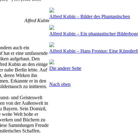
Alfred Kubin – Bilder des Phantastischen
Alfred Kubin
Alfred Kubin – Ein phantastischer Bilderboge
ondern auch ein
Alfred Kubin – Hans Fronius: Eine Künstlerf
f hat er eine umfassende
iken aufgebaut. Den
lfred Kubin an den einige
Die andere Seite
r nahe Berlin lebte. Auf
it, deren Wirken ihn
mmen. Erkannte er in den
Nach oben
ldertausch zu initiieren.
Kunst- und Geisteswelt
eden von der Außenwelt in
u Bayern. Sein Domizil,
 weite Welt holte er
twerken und Büchern zu
 diese Sammlungen Freude
stlerisches Schaffen.