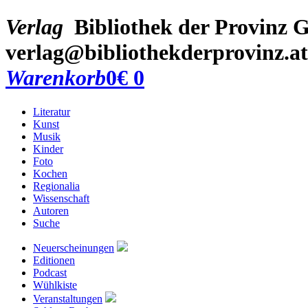
Verlag
Bibliothek der Provinz
G
verlag@bibliothekderprovinz.at
Warenkorb
0
€ 0
Literatur
Kunst
Musik
Kinder
Foto
Kochen
Regionalia
Wissenschaft
Autoren
Suche
Neuerscheinungen
Editionen
Podcast
Wühlkiste
Veranstaltungen