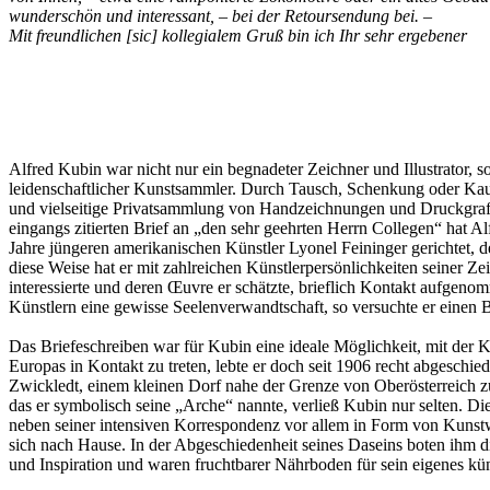
wunderschön und interessant, – bei der Retoursendung bei. –
Mit freundlichen [sic] kollegialem Gruß bin ich Ihr sehr ergebener
Alfred Kubin war nicht nur ein begnadeter Zeichner und Illustrator, s
leidenschaftlicher Kunstsammler. Durch Tausch, Schenkung oder Kau
und vielseitige Privatsammlung von Handzeichnungen und Druckgraf
eingangs zitierten Brief an „den sehr geehrten Herrn Collegen“ hat A
Jahre jüngeren amerikanischen Künstler Lyonel Feininger gerichtet, de
diese Weise hat er mit zahlreichen Künstlerpersönlichkeiten seiner Ze
interessierte und deren Œuvre er schätzte, brieflich Kontakt aufgeno
Künstlern eine gewisse Seelenverwandtschaft, so versuchte er einen Bi
Das Briefeschreiben war für Kubin eine ideale Möglichkeit, mit der 
Europas in Kontakt zu treten, lebte er doch seit 1906 recht abgeschi
Zwickledt, einem kleinen Dorf nahe der Grenze von Oberösterreich z
das er symbolisch seine „Arche“ nannte, verließ Kubin nur selten. Die
neben seiner intensiven Korrespondenz vor allem in Form von Kuns
sich nach Hause. In der Abgeschiedenheit seines Daseins boten ihm
und Inspiration und waren fruchtbarer Nährboden für sein eigenes kün