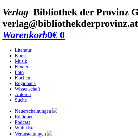
Verlag
Bibliothek der Provinz
G
verlag@bibliothekderprovinz.at
Warenkorb
0
€ 0
Literatur
Kunst
Musik
Kinder
Foto
Kochen
Regionalia
Wissenschaft
Autoren
Suche
Neuerscheinungen
Editionen
Podcast
Wühlkiste
Veranstaltungen