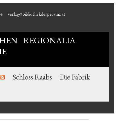
94
verlag@bibliothekderprovinz.at
HEN
REGIONALIA
HE
Schloss Raabs
Die Fabrik