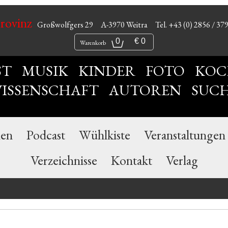
Provinz
Großwolfgers 29
A-3970 Weitra
Tel. +43 (0) 2856 / 37
0
€ 0
Warenkorb
ST
MUSIK
KINDER
FOTO
KOC
ISSENSCHAFT
AUTOREN
SUC
nen
Podcast
Wühlkiste
Veranstaltungen
Verzeichnisse
Kontakt
Verlag