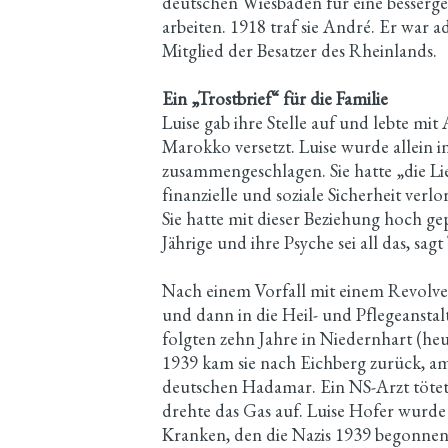
deutschen Wiesbaden für eine besserge
arbeiten. 1918 traf sie André. Er war ad
Mitglied der Besatzer des Rheinlands.
Ein „Trostbrief“ für die Familie
Luise gab ihre Stelle auf und lebte mi
Marokko versetzt. Luise wurde allein 
zusammengeschlagen. Sie hatte „die Lie
finanzielle und soziale Sicherheit verlo
Sie hatte mit dieser Beziehung hoch gep
Jährige und ihre Psyche sei all das, sa
Nach einem Vorfall mit einem Revolver
und dann in die Heil- und Pflegeansta
folgten zehn Jahre in Niedernhart (
1939 kam sie nach Eichberg zurück, am
deutschen Hadamar. Ein NS-Arzt tötete
drehte das Gas auf. Luise Hofer wurd
Kranken, den die Nazis 1939 begonnen