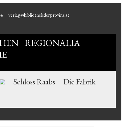
94
verlag@bibliothekderprovinz.at
HEN
REGIONALIA
HE
Schloss Raabs
Die Fabrik