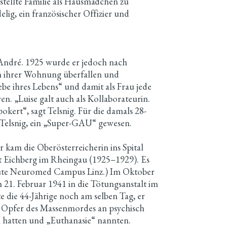
stellte Familie als Hausmädchen zu
elig, ein französischer Offizier und
t André. 1925 wurde er jedoch nach
in ihrer Wohnung überfallen und
be ihres Lebens“ und damit als Frau jede
ren. „Luise galt auch als Kollaborateurin.
okert“, sagt Telsnig. Für die damals 28-
gt Telsnig, ein „Super-GAU“ gewesen.
 kam die Oberösterreicherin ins Spital
lt Eichberg im Rheingau (1925–1929). Es
heute Neuromed Campus Linz.) Im Oktober
 21. Februar 1941 in die Tötungsanstalt im
 die 44-Jährige noch am selben Tag, er
e Opfer des Massenmordes an psychisch
 hatten und „Euthanasie“ nannten.