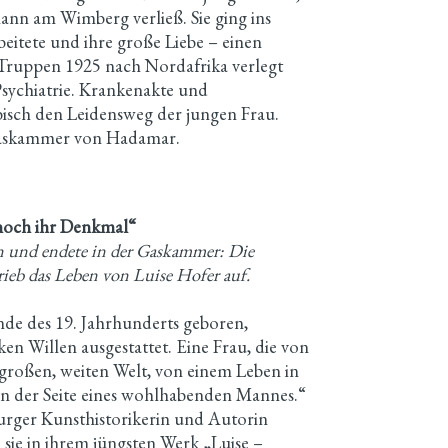
hann am Wimberg verließ. Sie ging ins
eitete und ihre große Liebe – einen
ne Truppen 1925 nach Nordafrika verlegt
Psychiatrie. Krankenakte und
bisch den Leidensweg der jungen Frau.
 Gaskammer von Hadamar.
 noch ihr Denkmal“
en und endete in der Gaskammer: Die
hrieb das Leben von Luise Hofer auf.
Ende des 19. Jahrhunderts geboren,
ken Willen ausgestattet. Eine Frau, die von
großen, weiten Welt, von einem Leben in
s, an der Seite eines wohlhabenden Mannes.“
burger Kunsthistorikerin und Autorin
 sie in ihrem jüngsten Werk „Luise –