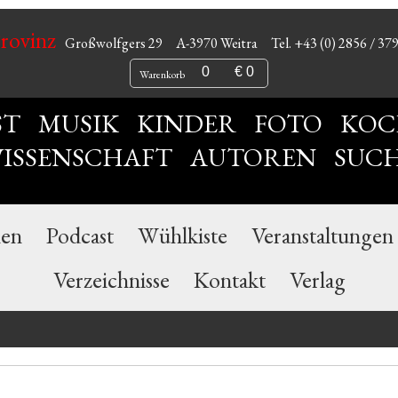
Provinz
Großwolfgers 29
A-3970 Weitra
Tel. +43 (0) 2856 / 37
0
€ 0
Warenkorb
ST
MUSIK
KINDER
FOTO
KOC
ISSENSCHAFT
AUTOREN
SUC
nen
Podcast
Wühlkiste
Veranstaltungen
Verzeichnisse
Kontakt
Verlag