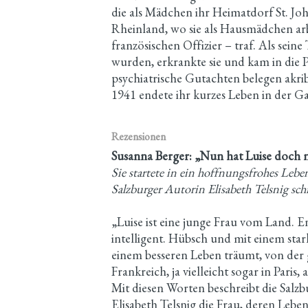
die als Mädchen ihr Heimatdorf St. Jo
Rheinland, wo sie als Hausmädchen arb
französischen Offizier – traf. Als sei
wurden, erkrankte sie und kam in die 
psychiatrische Gutachten belegen akri
1941 endete ihr kurzes Leben in der
Rezensionen
Susanna Berger: „Nun hat Luise doch
Sie startete in ein hoffnungsfrohes Leb
Salzburger Autorin Elisabeth Telsnig sc
„Luise ist eine junge Frau vom Land. 
intelligent. Hübsch und mit einem star
einem besseren Leben träumt, von der 
Frankreich, ja vielleicht sogar in Pari
Mit diesen Worten beschreibt die Salz
Elisabeth Telsnig die Frau, deren Leben