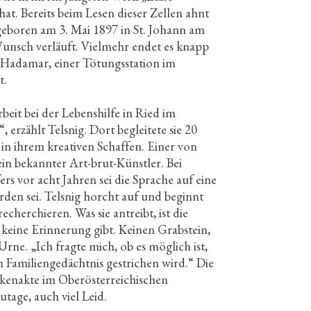
hat. Bereits beim Lesen dieser Zellen ahnt
geboren am 3. Mai 1897 in St. Johann am
unsch verläuft. Vielmehr endet es knapp
 Hadamar, einer Tötungsstation im
t.
it bei der Lebenshilfe in Ried im
 erzählt Telsnig. Dort begleitete sie 20
n ihrem kreativen Schaffen. Einer von
 ein bekannter Art-brut-Künstler. Bei
s vor acht Jahren sei die Sprache auf eine
den sei. Telsnig horcht auf und beginnt
echerchieren. Was sie antreibt, ist die
n keine Erinnerung gibt. Keinen Grabstein,
Urne. „Ich fragte mich, ob es möglich ist,
 Familiengedächtnis gestrichen wird.“ Die
nkenakte im Oberösterreichischen
utage, auch viel Leid.