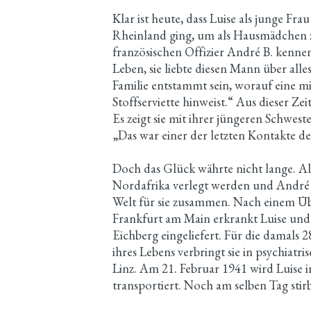
Klar ist heute, dass Luise als junge Fra
Rheinland ging, um als Hausmädchen zu
französischen Offizier André B. kenne
Leben, sie liebte diesen Mann über all
Familie entstammt sein, worauf eine m
Stoffserviette hinweist.“ Aus dieser Zei
Es zeigt sie mit ihrer jüngeren Schwest
„Das war einer der letzten Kontakte der
Doch das Glück währte nicht lange. Al
Nordafrika verlegt werden und André B
Welt für sie zusammen. Nach einem Ü
Frankfurt am Main erkrankt Luise und 
Eichberg eingeliefert. Für die damals 
ihres Lebens verbringt sie in psychiatr
Linz. Am 21. Februar 1941 wird Luise 
transportiert. Noch am selben Tag stir