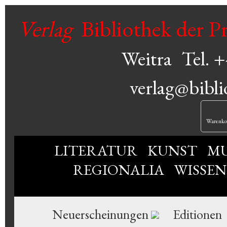
Verlag
Bibliothek der P
Weitra
Tel. 
verlag@bibli
Warenko
LITERATUR
KUNST
MU
REGIONALIA
WISSE
Neuerscheinungen
Editionen