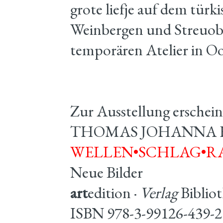
grote liefje auf dem tür
Weinbergen und Streuobs
temporären Atelier in Oo
Zur Ausstellung erschein
THOMAS JOHANNA
WELLEN•SCHLAG•R
Neue Bilder
art
edition ·
Verlag
Bibliot
ISBN 978-3-99126-439-2