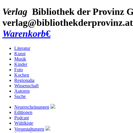
Verlag
Bibliothek der Provinz
G
verlag@bibliothekderprovinz.at
Warenkorb
€
Literatur
Kunst
Musik
Kinder
Foto
Kochen
Regionalia
Wissenschaft
Autoren
Suche
Neuerscheinungen
Editionen
Podcast
Wühlkiste
Veranstaltungen