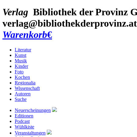
Verlag
Bibliothek der Provinz
G
verlag@bibliothekderprovinz.at
Warenkorb
€
Literatur
Kunst
Musik
Kinder
Foto
Kochen
Regionalia
Wissenschaft
Autoren
Suche
Neuerscheinungen
Editionen
Podcast
Wühlkiste
Veranstaltungen