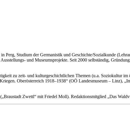
 Perg, Studium der Germanistik und Geschichte/Sozialkunde (Lehramt)
er Ausstellungs- und Museumsprojekte. Seit 2000 selbständig, Gründun
tigkeit zu zeit- und kulturgeschichtlichen Themen (u.a. Soziokultur im
n Kriegen. Oberösterreich 1918–1938“ (OÖ Landesmuseum – Linz), „Im 
, („Braustadt Zwettl“ mit Friedel Moll). Redaktionsmitglied „Das Waldvi