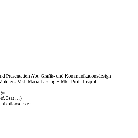
und Präsentation Abt. Grafik- und Kommunikationsdesign
lerei - Mkl. Maria Lassnig + Mkl. Prof. Tasquil
gner
rf, 3sat …)
nikationsdesign