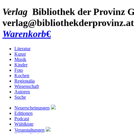
Verlag
Bibliothek der Provinz
G
verlag@bibliothekderprovinz.at
Warenkorb
€
Literatur
Kunst
Musik
Kinder
Foto
Kochen
Regionalia
Wissenschaft
Autoren
Suche
Neuerscheinungen
Editionen
Podcast
Wühlkiste
Veranstaltungen