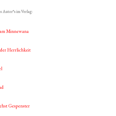
s Autor*s im Verlag:
 am Minnewana
der Herrlichkeit
el
nd
iehst Gespenster