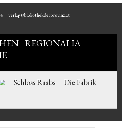
94
verlag@bibliothekderprovinz.at
HEN
REGIONALIA
HE
Schloss Raabs
Die Fabrik