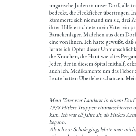
ungarische Juden in unser Dorf, alle t
bedeckt, die Fleckfieber übertrugen. 
kümmerte sich niemand um sie, drei Är
ihrer Hilfe errichtete mein Vater ein p
Barackenlager. Mädchen aus dem Dorf 
eine von ihnen. Ich hatte gewußt, daß 
lernte ich Opfer dieser Unmenschlichk
die Knochen, die Haut wie altes Perga
Jeder, der in diesem Spital mithalf, er
auch ich. Medikamente um das Fieber z
Leute hatten Überlebenschancen. Mein 
Mein Vater war Landarzt in einem Dorf in
1938 Hitlers Truppen einmarschierten 
kam. Ich war elf Jahre alt, als Hitlers Ar
begann.
Als ich zur Schule ging, lehrte man mich,