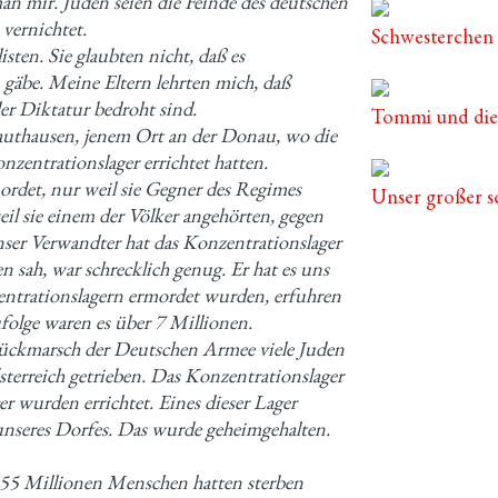
an mir. Juden seien die Feinde des deutschen
 vernichtet.
Schwesterchen
sten. Sie glaubten nicht, daß es
gäbe. Meine Eltern lehrten mich, daß
er Diktatur bedroht sind.
Tommi und die
uthausen, jenem Ort an der Donau, wo die
nzentrationslager errichtet hatten.
rdet, nur weil sie Gegner des Regimes
Unser großer 
eil sie einem der Völker angehörten, gegen
nser Verwandter hat das Konzentrationslager
n sah, war schrecklich genug. Er hat es uns
entrationslagern ermordet wurden, erfuhren
folge waren es über 7 Millionen.
Rückmarsch der Deutschen Armee viele Juden
erreich getrieben. Das Konzentrationslager
 wurden errichtet. Eines dieser Lager
unseres Dorfes. Das wurde geheimgehalten.
 55 Millionen Menschen hatten sterben