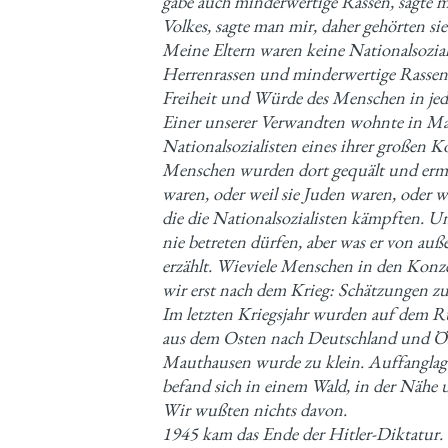
gäbe auch minderwertige Rassen, sagte m
Volkes, sagte man mir, daher gehörten sie
Meine Eltern waren keine Nationalsoziali
Herrenrassen und minderwertige Rassen 
Freiheit und Würde des Menschen in jed
Einer unserer Verwandten wohnte in Ma
Nationalsozialisten eines ihrer großen Ko
Menschen wurden dort gequält und ermo
waren, oder weil sie Juden waren, oder w
die die Nationalsozialisten kämpften. U
nie betreten dürfen, aber was er von auße
erzählt. Wieviele Menschen in den Konz
wir erst nach dem Krieg: Schätzungen zu
Im letzten Kriegsjahr wurden auf dem 
aus dem Osten nach Deutschland und Öst
Mauthausen wurde zu klein. Auffanglager
befand sich in einem Wald, in der Nähe 
Wir wußten nichts davon.
1945 kam das Ende der Hitler-Diktatur.