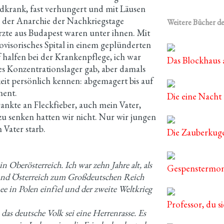
odkrank, fast verhungert und mit Läusen
In der Anarchie der Nachkriegstage
Weitere Bücher de
zte aus Budapest waren unter ihnen. Mit
rovisorisches Spital in einem geplünderten
halfen bei der Krankenpflege, ich war
Das Blockhaus
es Konzentrationslager gab, aber damals
eit persönlich kennen: abgemagert bis auf
ment.
Die eine Nacht 
krankte an Fleckfieber, auch mein Vater,
u senken hatten wir nicht. Nur wir jungen
Vater starb.
Die Zauberkug
 Oberösterreich. Ich war zehn Jahre alt, als
Gespenstermo
und Österreich zum Großdeutschen Reich
mee in Polen einfiel und der zweite Weltkrieg
Professor, du s
 das deutsche Volk sei eine Herrenrasse. Es