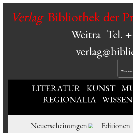
Verlag
Bibliothek der P
Weitra
Tel. 
verlag@bibli
Warenko
LITERATUR
KUNST
MU
REGIONALIA
WISSE
Neuerscheinungen
Editionen