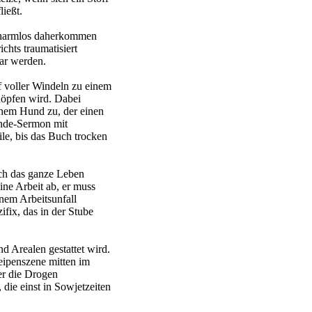
ließt.
e harmlos daherkommen
chts traumatisiert
ar werden.
pf voller Windeln zu einem
höpfen wird. Dabei
inem Hund zu, der einen
unde-Sermon mit
le, bis das Buch trocken
ich das ganze Leben
ine Arbeit ab, er muss
nem Arbeitsunfall
fix, das in der Stube
 Arealen gestattet wird.
eipenszene mitten im
r die Drogen
die einst in Sowjetzeiten