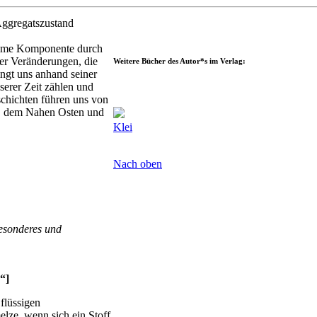
Aggregatszustand
same Komponente durch
er Veränderungen, die
Weitere Bücher des Autor*s im Verlag:
ingt uns anhand seiner
serer Zeit zählen und
schichten führen uns von
d, dem Nahen Osten und
Klei
Nach oben
esonderes und
“]
flüssigen
elze, wenn sich ein Stoff