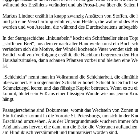
während des Erzählens verändert und als Prosa-Lava über die Seiten f
Markus Lindner erzählt in knapp zwanzig Ansätzen von Stoffen, di
und jäh eine Verschärfung erfahren, von Helden, die während des Beri
werden und von Arealen, die während des Durchschreitens unbegehb
In der Startgeschichte „Inkunabeln“ kocht ein Schriftsteller einen To
„stoffenen Brei“, aus dem er nach alter Handwerkskunst ein Buch sc
verändern sich die Motive, der Windel kochende Vater wendet sich e
Bottich voll von Verfolgung erzählt, die Nachbarn begrenzen den H
Haushaltsritualen, dann schauen Pflanzen vorbei und bleiben eine Wei
ist.
„Schichteln“ nennt man im Volksmund die Schichtarbeit, die allmähl
überwuchert. Ein sogenannter Schichtler hobelt Schicht für Schicht se
Schmelztiegel leeren und das flüssige Kupfer betreuen. Wenn es zu ei
kommt, blutet sein Fuß aus einer flüssigen Wunde wie aus jenem Kruzi
hängt.
Passagierscheine sind Dokumente, womit das Wechseln von Zonen und
Ein Künstler kommt in die Vororte St. Petersburgs, um sich in der Kn
Brachland umzusehen. Aus der Untergrundmusik wuchern immer öfte
Afghanistans hervor, ehe dann um die Ecke die Veteranen auftauchen, 
am Hindukusch verstümmelt und traumatisiert worden sind.