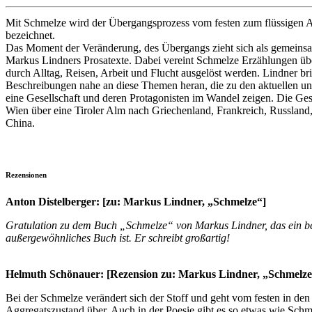
Mit Schmelze wird der Übergangsprozess vom festen zum flüssigen 
bezeichnet.
Das Moment der Veränderung, des Übergangs zieht sich als gemein
Markus Lindners Prosatexte. Dabei vereint Schmelze Erzählungen üb
durch Alltag, Reisen, Arbeit und Flucht ausgelöst werden. Lindner br
Beschreibungen nahe an diese Themen heran, die zu den aktuellen un
eine Gesellschaft und deren Protagonisten im Wandel zeigen. Die Ge
Wien über eine Tiroler Alm nach Griechenland, Frankreich, Russlan
China.
Rezensionen
Anton Distelberger: [zu: Markus Lindner, „Schmelze“]
Gratulation zu dem Buch „Schmelze“ von Markus Lindner, das ein b
außergewöhnliches Buch ist. Er schreibt großartig!
Helmuth Schönauer: [Rezension zu: Markus Lindner, „Schmelze
Bei der Schmelze verändert sich der Stoff und geht vom festen in den 
Aggregatszustand über. Auch in der Poesie gibt es so etwas wie Schm