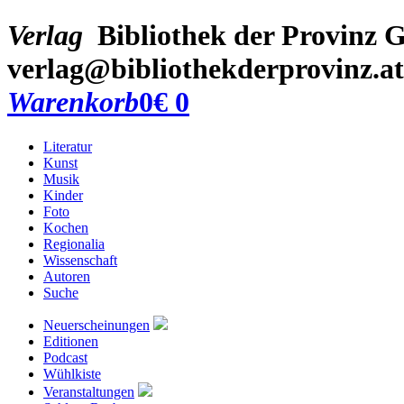
Verlag
Bibliothek der Provinz
G
verlag@bibliothekderprovinz.at
Warenkorb
0
€ 0
Literatur
Kunst
Musik
Kinder
Foto
Kochen
Regionalia
Wissenschaft
Autoren
Suche
Neuerscheinungen
Editionen
Podcast
Wühlkiste
Veranstaltungen