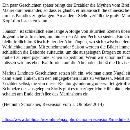
Ein paar Geschichten später bringt der Erzähler die Mythen vom Brei
Mauer durcheinander, so dass er glaubt, er müsse sich die chinesische
um ins Paradies zu gelangen. An anderer Stelle verfällt die große Ma
Kopf durchstecken kann.
„Saison“ ist schließlich eine lange Abfolge von skurrilen Szenen über
Jugendliche aufmachen, um hinter den Almen Pech zu sieden. Ein Groß
bleibt freilich im Kitsch-Filter der Alm hängen, wo sich zwischen den
Wirklichkeit auftut. Mit zunehmender Saison werden die Bilder imme
schließlich die Behörde auftaucht, um die ausgelegten Drogen zu suc
mutiert zu einer psychodelischen Expedition. Wenn wir schon nicht 
müssen wir uns eben Kalifornien auf die Alm holen, heißt die Devise.
Markus Lindners Geschichten setzen jäh ein, wie man einen Nagel ei
dann einen Haken, um den eingegebenen Kurs zu verlassen. Meist sin
Erzähler selbst, die von dieser Richtungsänderung unerwartet getroff
Schmelze des ausgelegten Stoffs gibt es nur zögerliche Hilfsmittel, ei
schaltet am Ende der Allee das Martinshorn ein.
(Helmuth Schönauer, Rezension vom 1. Oktober 2014)
https://www.biblio.at/rezonline/ajax.php?action=rezension&medid