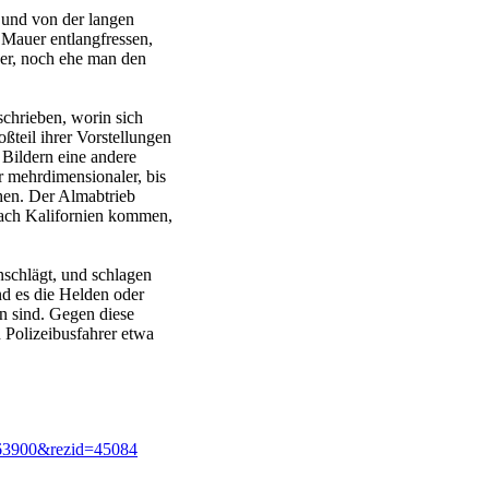
 und von der langen
 Mauer entlangfressen,
uer, noch ehe man den
schrieben, worin sich
teil ihrer Vorstellungen
 Bildern eine andere
r mehrdimensionaler, bis
hen. Der Almabtrieb
nach Kalifornien kommen,
nschlägt, und schlagen
d es die Helden oder
en sind. Gegen diese
n Polizeibusfahrer etwa
=163900&rezid=45084