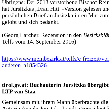
Übrigens: Der 2013 verstorbene Bischof Rei
hat Jursitzkas „Frau Hitt“-Version gelesen u
persönlichen Brief an Jusitzka ihren Mut zu
gelobt und sich bedankt.
(Georg Larcher, Rezension in den
Bezirksblä
Telfs vom 14. September 2016)
https://www.meinbezirk.at/telfs/c-freizeit/vo
anderen_a1854326
tirol.gv.at: Buchautorin Jursitzka übergib
LTP van Staa
Gemeinsam mit ihrem Mann überbrachte die 
Autorin Angela Jursitzka Landtagspräsident 