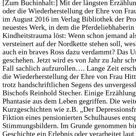
[Zum Buchinhalt:] Mit der längsten Erzählu
oder die Wiederherstellung der Ehre von Frau
im August 2016 im Verlag Bibliothek der Pro
neuestes Werk, in dem die Pferdeliebhaberin 
Kindheitstrauma löst: Wenn schon jemand als
versteinert auf der Nordkette stehen soll, we
auch ein braves Ross dazu verdammt? Das Un
geschehen. Jetzt wird es von Jahr zu Jahr sch
Fall sachlich aufzurollen…. Lange Zeit ersch
die Wiederherstellung der Ehre von Frau Hit
trotz handschriftlichen Segens des unvergessl
Bischofs Reinhold Stecher. Einige Erzählunge
Phantasie aus dem Leben gegriffen. Die weit
Kurzgeschichten wie z.B. „Der Depressionsfr
Fiktion eines pensionierten Schulhauses ents
Stimmungsbildern. Im Grunde genommen bir
Geschichte ein Erlebnis oder verarbeitet laut