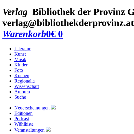
Verlag
Bibliothek der Provinz
G
verlag@bibliothekderprovinz.at
Warenkorb
0
€ 0
Literatur
Kunst
Musik
Kinder
Foto
Kochen
Regionalia
Wissenschaft
Autoren
Suche
Neuerscheinungen
Editionen
Podcast
Wühlkiste
Veranstaltungen