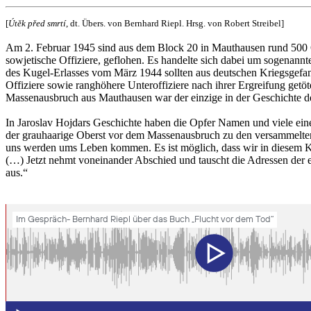
[
Útěk před smrtí
, dt. Übers. von Bernhard Riepl. Hrsg. von Robert Streibel]
Am 2. Februar 1945 sind aus dem Block 20 in Mauthausen rund 500
sowjetische Offiziere, geflohen. Es handelte sich dabei um sogenann
des Kugel-Erlasses vom März 1944 sollten aus deutschen Kriegsgef
Offiziere sowie ranghöhere Unteroffiziere nach ihrer Ergreifung getö
Massenausbruch aus Mauthausen war der einzige in der Geschichte de
In Jaroslav Hojdars Geschichte haben die Opfer Namen und viele ein
der grauhaarige Oberst vor dem Massenausbruch zu den versammelten
uns werden ums Leben kommen. Es ist möglich, dass wir in diesem Ka
(…) Jetzt nehmt voneinander Abschied und tauscht die Adressen der
aus.“