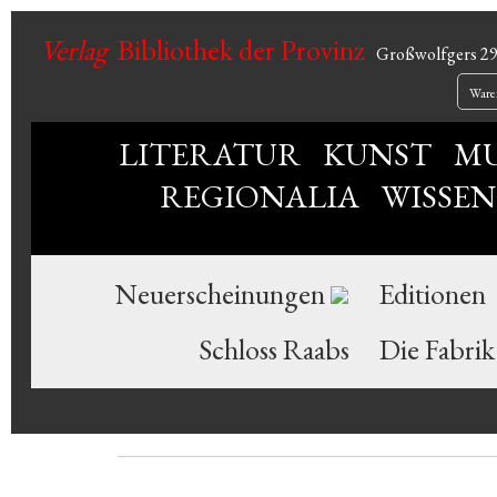
Verlag
Bibliothek der Provinz
Großwolfgers 2
Ware
LITERATUR
KUNST
MU
REGIONALIA
WISSE
Neuerscheinungen
Editionen
Schloss Raabs
Die Fabrik