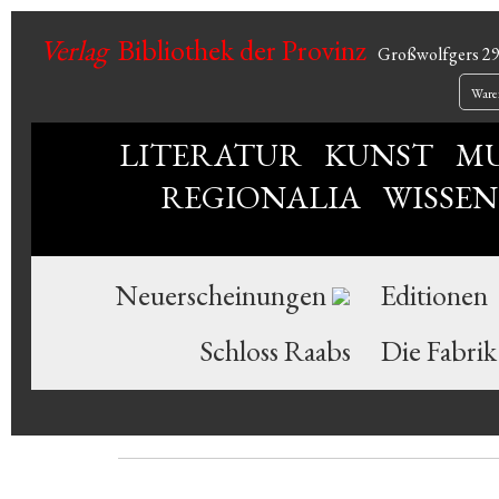
Verlag
Bibliothek der Provinz
Großwolfgers 2
Ware
LITERATUR
KUNST
MU
REGIONALIA
WISSE
Neuerscheinungen
Editionen
Schloss Raabs
Die Fabrik