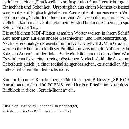
malt hier in einer „Druckwelle“ von Inspiration Sprachverdichtungen
Einfachheit und Schönheit. Ursprünglich aus einem Moment existenzi
werden die auf Englisch gehaltenen Poems (die oft nur aus einem Wor
berührenden „Nachrufen“ hinein in eine Welt, von der man nicht wissen
vielleicht kann man sie aber glauben: Es sind betörende Poeme, ja sp
Sehnsucht und Trost.
Die auf kleinen MDF-Platten gemalten Wörter weisen in ihrem Schrift
Zeit, aber auch auf eine andere Geschlechter- und Glaubensordnung.
Nach der erstmaligen Präsentation im KULTUMUSEUM in Graz zum
werden die Bilder nun in dieser Publikation versammelt: Auf der recht
Satz, ein Ausruf, auf der linken Seite ein Bildchen mit demselben Wor
Es wird jeweils zu einem zeitgenössischen Andachtsbild, die Ansa
Gebetbuch gleich, ja einer radikal zeitgenössischen, existentiellen Akt
mittelalterlichen Stundenbuchs nahe.
Kurator Johannes Rauchenberger führt in seinem Bildessay „SPIR
Anrufungen in den ‚100 POEMS‘ von Heribert Friedl“ im Anschluss 
Bildblock in diese „Sprach-Ikonen“ ein.
[Hrsg. von | Edited by: Johannes Rauchenberger]
[
art
edition ·
Verlag
Bibliothek der Provinz]