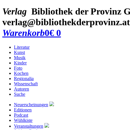
Verlag
Bibliothek der Provinz
G
verlag@bibliothekderprovinz.at
Warenkorb
0
€ 0
Literatur
Kunst
Musik
Kinder
Foto
Kochen
Regionalia
Wissenschaft
Autoren
Suche
Neuerscheinungen
Editionen
Podcast
Wühlkiste
Veranstaltungen