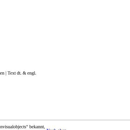
n | Text dt. & engl.
onvisualobjects“ bekannt,