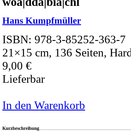
wöa|dda|bia|chl
Hans Kumpfmüller
ISBN: 978-3-85252-363-7
21×15 cm, 136 Seiten, Har
9,00 €
Lieferbar
In den Warenkorb
Kurzbeschreibung