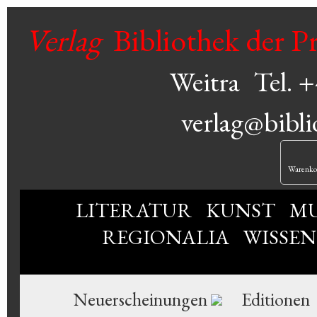
Verlag
Bibliothek der P
Weitra
Tel. 
verlag@bibli
Warenko
LITERATUR
KUNST
MU
REGIONALIA
WISSE
Neuerscheinungen
Editionen