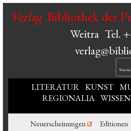
Verlag
Bibliothek der P
Weitra
Tel. 
verlag@bibli
Warenko
LITERATUR
KUNST
MU
REGIONALIA
WISSE
Neuerscheinungen
Editionen