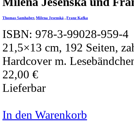
Milena Jesenská und Fr
Thomas Samhaber
,
Milena Jesenská
,
Franz Kafka
ISBN: 978-3-99028-959-4
21,5×13 cm, 192 Seiten, zah
Hardcover m. Lesebändche
22,00 €
Lieferbar
In den Warenkorb