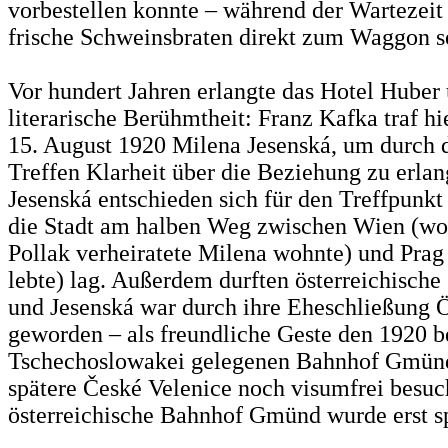
vorbestellen konnte – während der Wartezeit
frische Schweinsbraten direkt zum Waggon se
Vor hundert Jahren erlangte das Hotel Huber 
literarische Berühmtheit: Franz Kafka traf h
15. August 1920 Milena Jesenská, um durch d
Treffen Klarheit über die Beziehung zu erla
Jesenská entschieden sich für den Treffpunk
die Stadt am halben Weg zwischen Wien (wo 
Pollak verheiratete Milena wohnte) und Pra
lebte) lag. Außerdem durften österreichische
und Jesenská war durch ihre Eheschließung Ö
geworden – als freundliche Geste den 1920 be
Tschechoslowakei gelegenen Bahnhof Gmünd
spätere České Velenice noch visumfrei besuc
österreichische Bahnhof Gmünd wurde erst spä