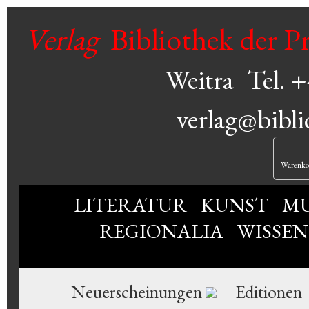
Verlag
Bibliothek der P
Weitra
Tel. 
verlag@bibli
Warenko
LITERATUR
KUNST
MU
REGIONALIA
WISSE
Neuerscheinungen
Editionen