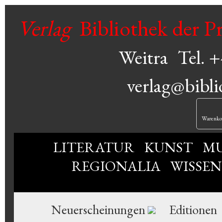
Verlag
Bibliothek der P
Weitra
Tel. 
verlag@bibli
Warenko
LITERATUR
KUNST
MU
REGIONALIA
WISSE
Neuerscheinungen
Editionen