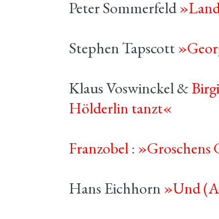
Peter Sommerfeld
»Lan
Stephen Tapscott
»Georg
Klaus Voswinckel &
Birg
Hölderlin tanzt«
Franzobel
:
»Groschens 
Hans Eichhorn
»Und (Al