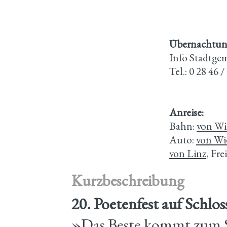
Übernachtung
Info Stadtge
Tel.: 0 28 46 /
Anreise:
Bahn:
von Wi
Auto:
von Wi
von Linz
, Fr
Kurzbeschreibung
20. Poetenfest auf Schlo
»Das Beste kommt zum S