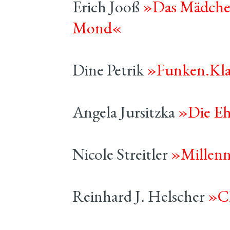
Erich Jooß
»Das Mädchen
Mond«
Dine Petrik
»Funken.Kl
Angela Jursitzka
»Die Eh
Nicole Streitler
»Millen
Reinhard J. Helscher
»Cl