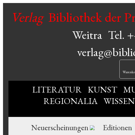
Verlag
Bibliothek der P
Weitra
Tel. 
verlag@bibli
Warenko
LITERATUR
KUNST
MU
REGIONALIA
WISSE
Neuerscheinungen
Editionen