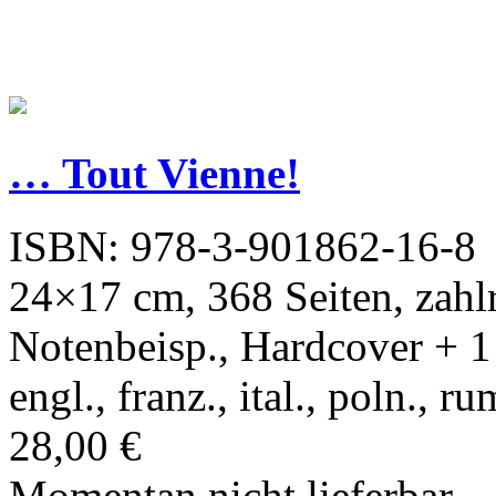
… Tout Vienne!
ISBN: 978-3-901862-16-8
24×17 cm, 368 Seiten, zahlr.
Notenbeisp., Hardcover + 1 B
engl., franz., ital., poln., 
28,00 €
Momentan nicht lieferbar