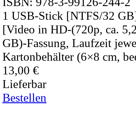
ISBN: 978-3-99126-244-2
1 USB-Stick [NTFS/32 GB]
[Video in HD-(720p, ca. 5
GB)-Fassung, Laufzeit jewe
Kartonbehälter (6×8 cm, bed
13,00 €
Lieferbar
Bestellen