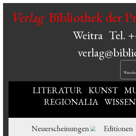
Verlag
Bibliothek der P
Weitra
Tel. 
verlag@bibli
Warenko
LITERATUR
KUNST
MU
REGIONALIA
WISSE
Neuerscheinungen
Editionen