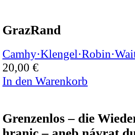
GrazRand
Camhy·Klengel·Robin·Wait
20,00 €
In den Warenkorb
Grenzenlos – die Wiede
hranic – aneb návrat d