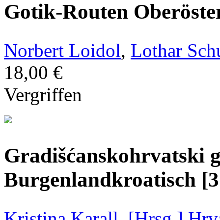
Gotik-Routen Oberöste
Norbert Loidol
,
Lothar Schu
18,00 €
Vergriffen
Gradišćanskohrvatski g
Burgenlandkroatisch [
Kristina Karall
,
[Hrsg.] Hrv